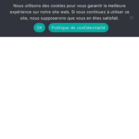
Nous utilisons des cookies pour vous garantir la meilleure
expérience sur notre site web. Si vous continuez à utiliser ce
site, nous supposerons que vous en êtes satisfait.
OK
Politique de confidentialité
La Cathédrale de Sens, Eugène Chartraire,
Henri Laurens, 1934, 124 p.