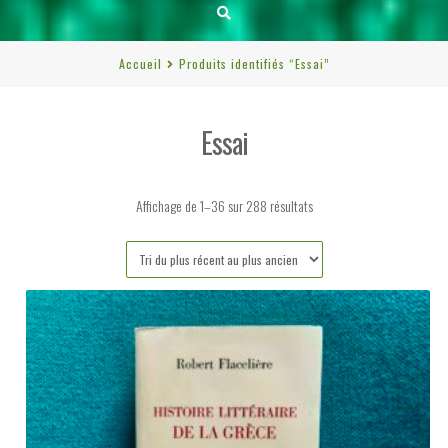
Accueil
Produits identifiés “Essai”
Essai
Trié
Affichage de 1–36 sur 288 résultats
du
plus
récent
au
plus
ancien