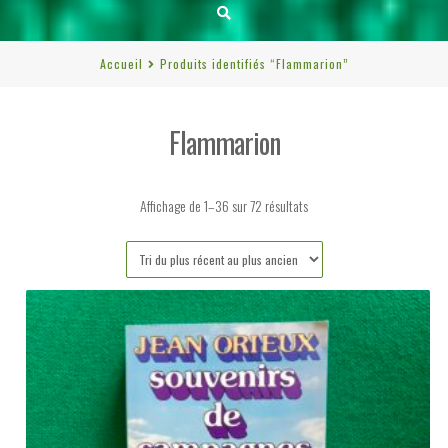
Accueil
Produits identifiés “Flammarion”
Flammarion
Trié
Affichage de 1–36 sur 72 résultats
du
plus
récent
au
plus
ancien