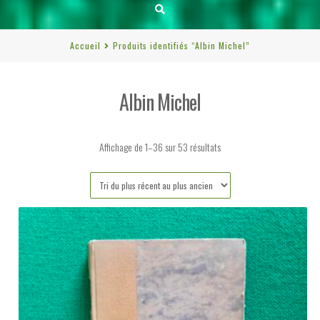
Accueil
Produits identifiés “Albin Michel”
Albin Michel
Trié
Affichage de 1–36 sur 53 résultats
du
plus
récent
au
plus
ancien