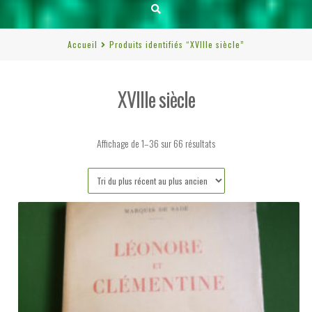
Accueil
Produits identifiés “XVIIIe siècle”
XVIIIe siècle
Trié
Affichage de 1–36 sur 66 résultats
du
plus
récent
au
plus
ancien