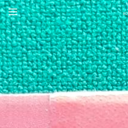
Skip
AC
to
content