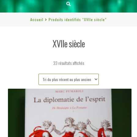
Accueil
Produits identifiés “XVIIe siècle”
XVIIe siècle
Trié
33 résultats affichés
du
plus
récent
au
plus
ancien