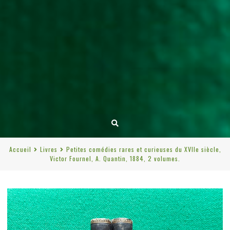
Accueil
Livres
Petites comédies rares et curieuses du XVIIe siècle,
Victor Fournel, A. Quantin, 1884, 2 volumes.