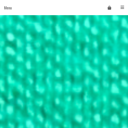
Skip
Menu
to
content