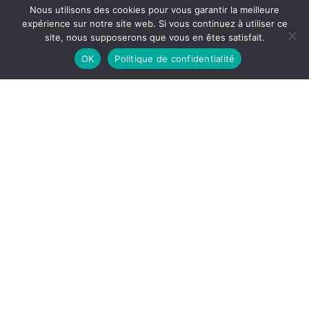
Nous utilisons des cookies pour vous garantir la meilleure
expérience sur notre site web. Si vous continuez à utiliser ce
site, nous supposerons que vous en êtes satisfait.
OK
Politique de confidentialité
La Princesse de Clèves, Madame de La
Fayette, Éditions du Trianon, 1931, 236 p.