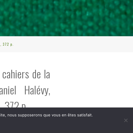
, 372 p.
 cahiers de la
aniel Halévy,
, 372 p.
 site, nous supposerons que vous en êtes satisfait.