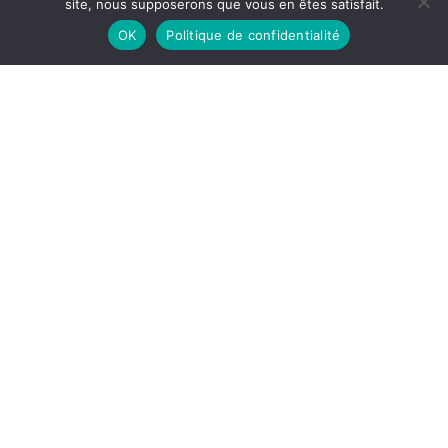
site, nous supposerons que vous en êtes satisfait.
OK
Politique de confidentialité
Le Maréchal de Saint-Arnaud, Un grand
africain, Louis Bertrand, Fayard, 1941, 258
p.