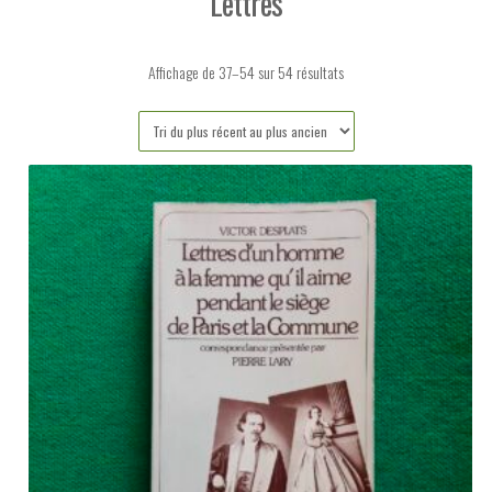
Lettres
Trié
Affichage de 37–54 sur 54 résultats
du
plus
récent
au
plus
ancien