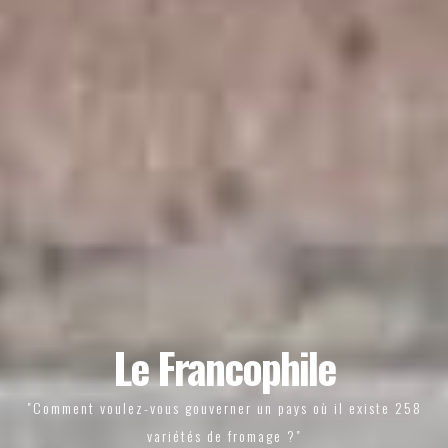
Le Francophile
"Comment voulez-vous gouverner un pays où il existe 258
variétés de fromage ?"