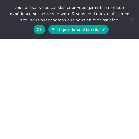
Nous utilisons des cookies pour vous garantir la meilleure
expérience sur notre site web. Si vous continuez à utiliser ce
site, nous supposerons que vous en êtes satisfait.
OK
Politique de confidentialité
Une femme à sa fenêtre, Pierre Drieu La
Rochelle, Gallimard, 1976, 256 p.