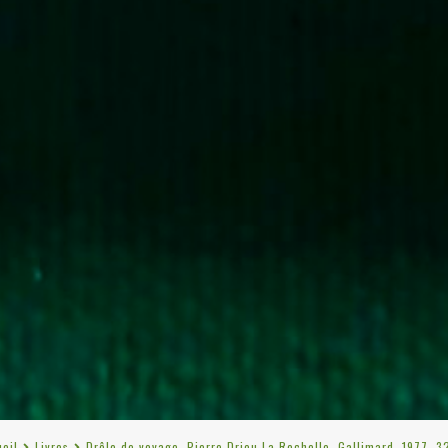
eil
Livres
Drôle de voyage, Pierre Drieu La Rochelle, Gallimard, 1977, 3