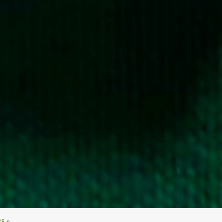
26 p.