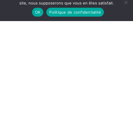
site, nous supposerons que vous en êtes satisfait.
OK
Politique de confidentialité
Un désir d’Orient : La jeunesse d’Isabelle
Eberhardt, Edmonde Charles-Roux,