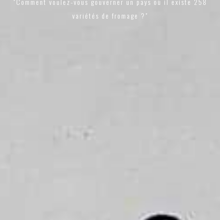
"Comment voulez-vous gouverner un pays où il existe 258
variétés de fromage ?"