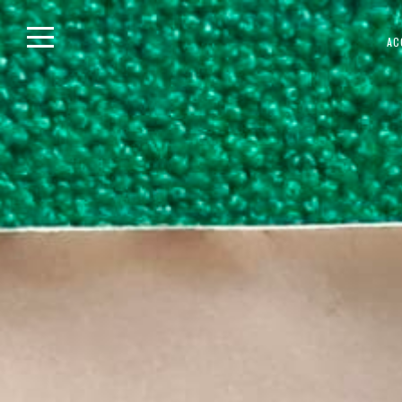
Skip
AC
to
content