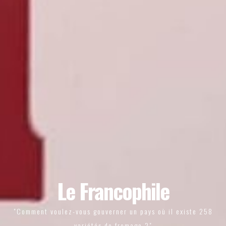
Le Francophile
"Comment voulez-vous gouverner un pays où il existe 258
variétés de fromage ?"