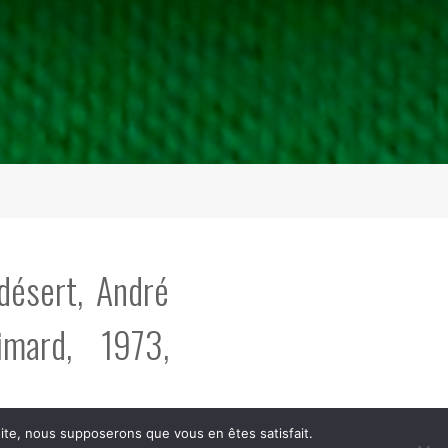
 désert, André
limard, 1973,
 site, nous supposerons que vous en êtes satisfait.