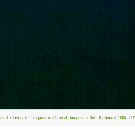
cueil
Livres
L’imaginaire médiéval, Jacques Le Goff, Gallimard, 1985, 362