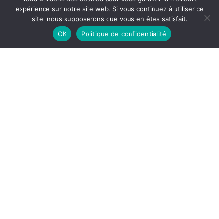
expérience sur notre site web. Si vous continuez à utiliser ce
site, nous supposerons que vous en êtes satisfait.
OK
Politique de confidentialité
Le français Histoire d’un combat, Claude
Hagège, Éditions Michel Hagège, 1996,