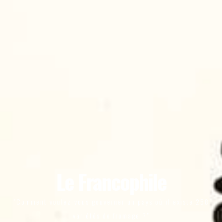
Le Francophile
"Comment voulez-vous gouverner un pays où il existe 258
variétés de fromage ?"