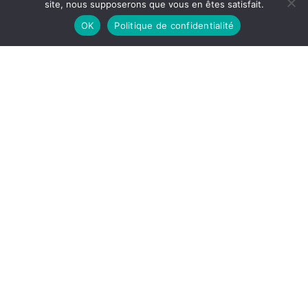
site, nous supposerons que vous en êtes satisfait.
OK
Politique de confidentialité
La société industrielle et la guerre,
Raymond Aron, Plon, 1959, 186 p.