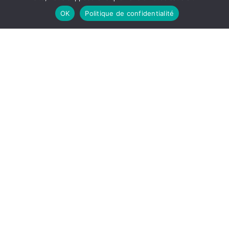
OK
Politique de confidentialité
La musique intérieure, Charles Maurras,
Grasset, 1925, 336 p.
€
7,00
tvac