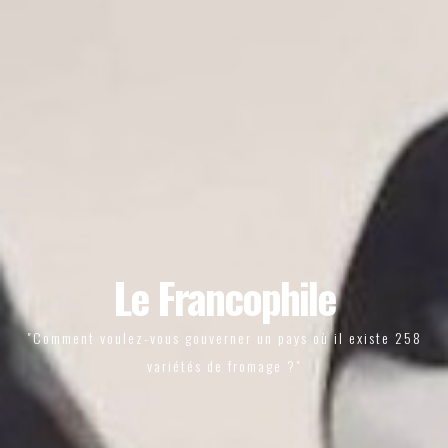
Le Francophile
"Comment voulez-vous gouverner un pays où il existe 258
variétés de fromage ?"