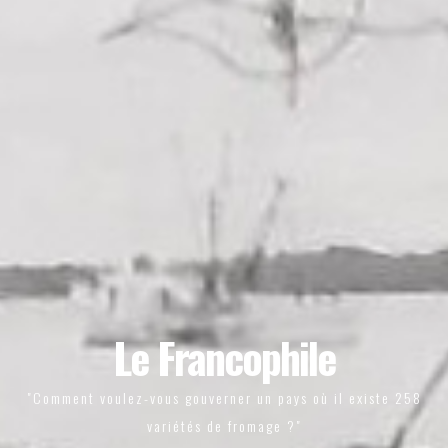
Le Francophile
"Comment voulez-vous gouverner un pays où il existe 258
variétés de fromage ?"