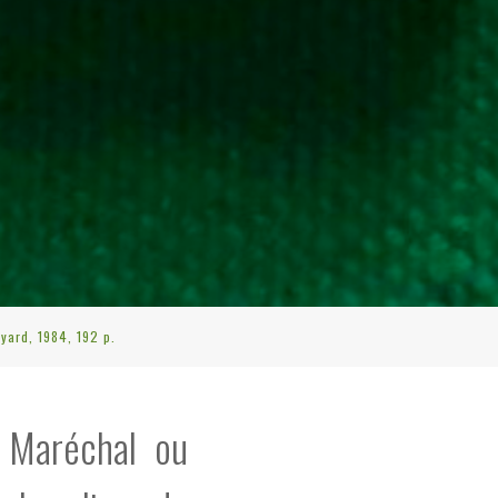
yard, 1984, 192 p.
e Maréchal ou