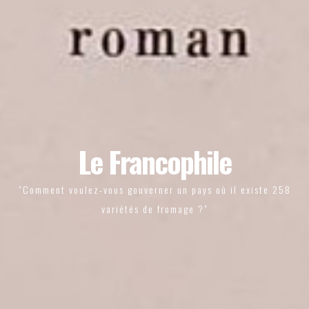
Le Francophile
"Comment voulez-vous gouverner un pays où il existe 258
variétés de fromage ?"