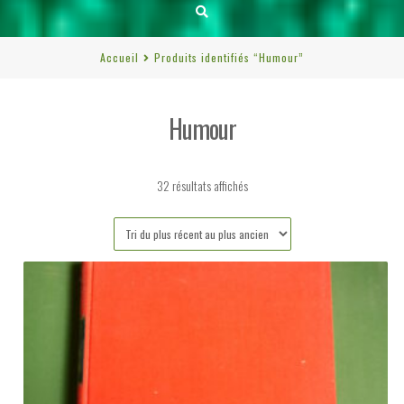
Accueil
Produits identifiés “Humour”
Humour
Trié
32 résultats affichés
du
plus
récent
au
plus
ancien