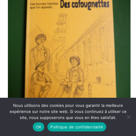
Nous utilisons des cookies pour vous garantir la meilleure
expérience sur notre site web. Si vous continuez à utiliser ce
site, nous supposerons que vous en êtes satisfait.
Ces bonnes histoires que l’on appelait… des cafougnettes, Guy
OK
Politique de confidentialité
Dubois, auto-édition, 1993, 236 p.