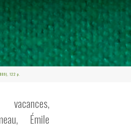
889), 122 p.
s vacances,
meau, Émile