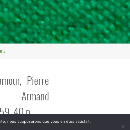
0 p.
amour, Pierre
, Armand
59, 40 p.
 site, nous supposerons que vous en êtes satisfait.