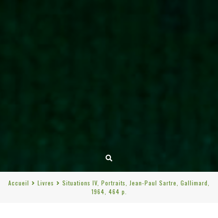
Accueil
Livres
Situations IV, Portraits, Jean-Paul Sartre, Gallimard,
1964, 464 p.