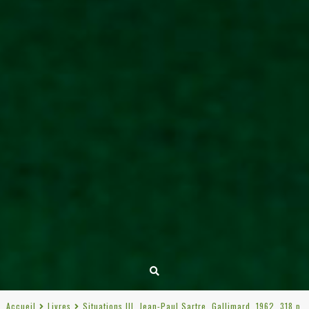
Accueil
Livres
Situations III, Jean-Paul Sartre, Gallimard, 1962, 318 p.