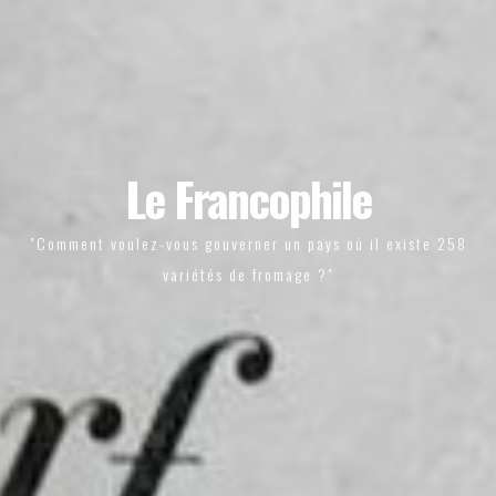
Le Francophile
"Comment voulez-vous gouverner un pays où il existe 258
variétés de fromage ?"