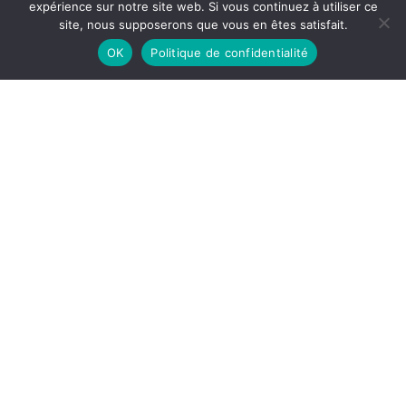
expérience sur notre site web. Si vous continuez à utiliser ce
site, nous supposerons que vous en êtes satisfait.
OK
Politique de confidentialité
Résistance rouge et milice noire, Roland
Passevant, Le Temps des Cerises, 1995,