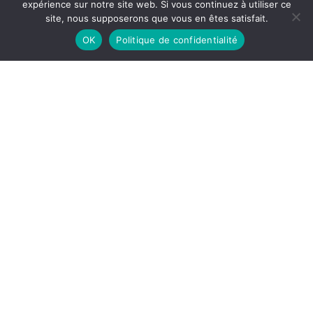
expérience sur notre site web. Si vous continuez à utiliser ce
site, nous supposerons que vous en êtes satisfait.
OK
Politique de confidentialité
Rabemananjara, Éliane Boucquey-de
Schutter, Pierre Seghers, 1964, 190 p.