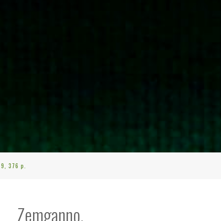
9, 376 p.
s Zemganno,