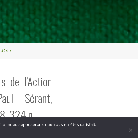
, 324 p.
ts de l’Action
Paul Sérant,
8, 324 p.
 site, nous supposerons que vous en êtes satisfait.