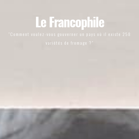
Le Francophile
"Comment voulez-vous gouverner un pays où il existe 258
variétés de fromage ?"