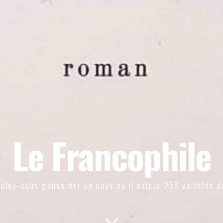
Le Francophile
ulez-vous gouverner un pays où il existe 258 variétés d