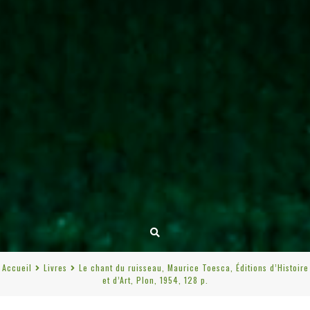
Accueil
Livres
Le chant du ruisseau, Maurice Toesca, Éditions d’Histoire
et d’Art, Plon, 1954, 128 p.