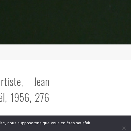
rtiste, Jean
ël, 1956, 276
 site, nous supposerons que vous en êtes satisfait.