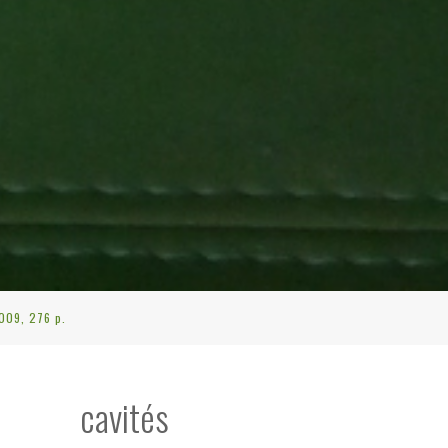
2009, 276 p.
 cavités