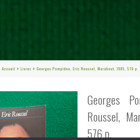
Accueil
Livres
Georges Pompidou, Eric Roussel, Marabout, 1985, 576 p.
Georges Po
Roussel, Ma
576 p.