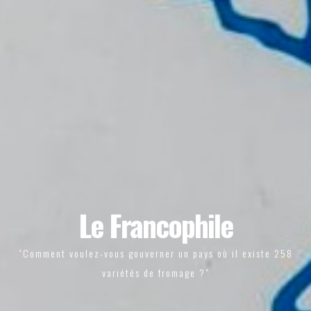
Le Francophile
"Comment voulez-vous gouverner un pays où il existe 258
variétés de fromage ?"