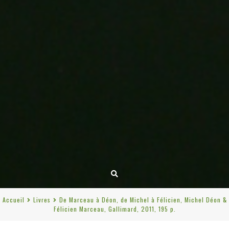
Accueil
Livres
De Marceau à Déon, de Michel à Félicien, Michel Déon &
Félicien Marceau, Gallimard, 2011, 195 p.