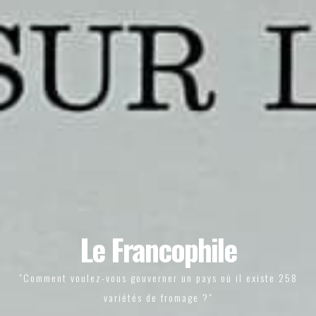
Le Francophile
"Comment voulez-vous gouverner un pays où il existe 258
variétés de fromage ?"