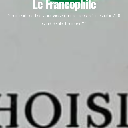
Le Francophile
"Comment voulez-vous gouverner un pays où il existe 258
variétés de fromage ?"