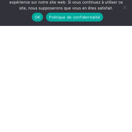
expérience sur notre site web. Si vous continuez à utiliser ce
site, nous supposerons que vous en êtes satisfait.
OK
Politique de confidentialité
À l’école de l’Action française, Un siècle de
vie intellectuelle, François Huguenin, JC
Lattès, 1998, 638 p.