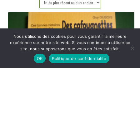
plus
récent
au
plus
Nous utilisons des cookies pour vous garantir la meilleure
ancien
expérience sur notre site web. Si vous continuez à utiliser ce
site, nous supposerons que vous en êtes satisfait.
OK
Politique de confidentialité