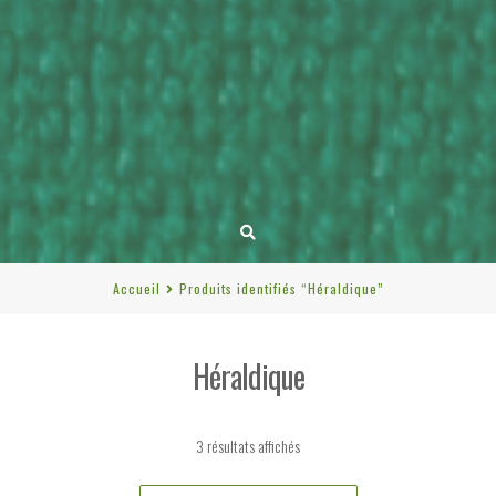
Accueil
Produits identifiés “Héraldique”
Héraldique
Trié
3 résultats affichés
du