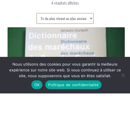
Trié
4 résultats affichés
du
plus
récent
au
plus
ancien
Nous utilisons des cookies pour vous garantir la meilleure
expérience sur notre site web. Si vous continuez à utiliser ce
site, nous supposerons que vous en êtes satisfait.
OK
Politique de confidentialité